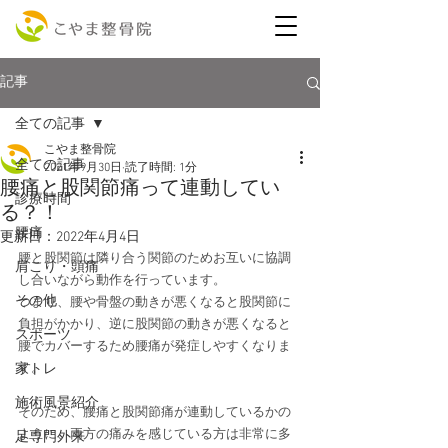
記事
全ての記事
こやま整骨院
全ての記事
2021年9月30日
読了時間: 1分
腰痛と股関節痛って連動してい
診療時間
る？！
腰痛
更新日：
2022年4月4日
腰と股関節は隣り合う関節のためお互いに協調
肩こり・頭痛
し合いながら動作を行っています。
その他
つまり、腰や骨盤の動きが悪くなると股関節に
負担がかかり、逆に股関節の動きが悪くなると
スポーツ
腰でカバーするため腰痛が発症しやすくなりま
家トレ
す。
施術風景紹介
そのため、腰痛と股関節痛が連動しているかの
ように、両方の痛みを感じている方は非常に多
足専門外来