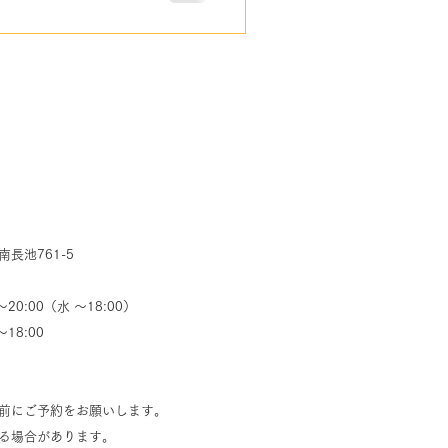
約の変更について ・ ６.よく
「Web予約」 の操作手順を説
」 から予約を取得したい方は、
。 → 「詳しいLINE予約の
に Web予約は24時間いつで
予約が可能です。 患者登録
マイページが作成され、いつ
ができるようになります。ま
力が不要になります。 ２.予
ースを選択する ①「カテゴリ選
池761-5
0:00（水 ～18:00）
8:00
前にご予約をお願いします。
なる場合があります。