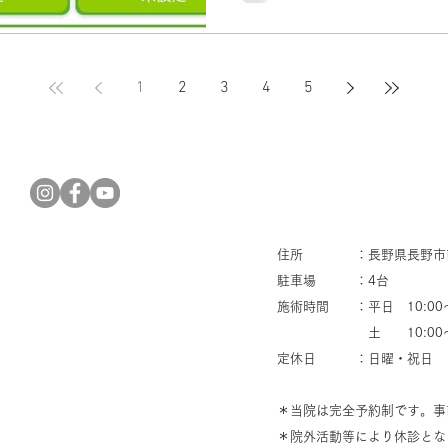
約のキャンセル方法 ・ ５.予
あるご質問 本ページでは、 
明します。 「LINEアプリ
下記のページをご確認ください
1
2
3
4
5
操作手順」はこちら １.はじめ
も、スマホやPCから簡単に
（会員登録）をしておくと
でも予約日時の確認や変更
た、次回から予約者情報の入
約の取得方法 STEP.1 コ
択」のプルダウンを
住所 ：長野県長野市南長
駐車場 ：4台
施術時間 ：平日 10:00～2
​ 土 10:00～1
定休日 ：日曜・祝日
＊当院は完全予約制です。事
​＊院外活動等により休診と