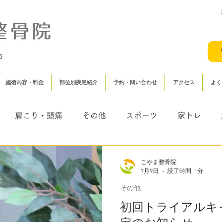
5
施術内容・料金
部位別疾患紹介
予約・問い合わせ
アクセス
よく
肩こり・頭痛
その他
スポーツ
家トレ
（むち打ち・頸椎捻挫）
鍼灸
こやま整骨院
7月9日
読了時間: 1分
その他
初回トライアルキ