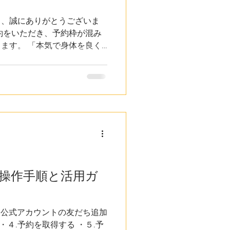
き、誠にありがとうございま
約をいただき、予約枠が混み
ます。 「本気で身体を良く
ら改善したい」と願う患者様
質の高い施術を維持するた
を以下の通り改定させていた
回 8,000円 → 【改定後】
6年7月9日以降のご予約より ■
月9日までにご予約いただいた
金にてご案内いたしますので
キャンペーンについて 今後の
金を変更、または予告なく終
あらかじめご了承ください。
の操作手順と活用ガ
期待に添えるよう、より一層
す。 何卒ご理解のほどよろ
INE公式アカウントの友だち追加
・４.予約を取得する ・５.予