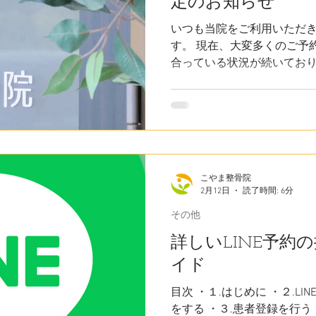
定のお知らせ
いつも当院をご利用いただ
す。 現在、大変多くのご予
合っている状況が続いており
したい」「継続して根本か
の予約枠を確実に確保し、
め、初回キャンペーン料金
だきます。 料金の改定：通常初
4,980円 適用開始日：202
すでにご予約済みの方へ 7
こやま整骨院
患者様は、ご予約時点の料
2月12日
読了時間: 6分
ご安心ください。 ■ 今後の
予約状況によっては再度料
その他
了する場合がございます。 
詳しいLINE予約
本気で改善を目指す皆様の
イド
の技術向上に努めてまいりま
しくお願い申し上げます。
目次 ・１.はじめに ・２.L
をする ・３.患者登録を行う 