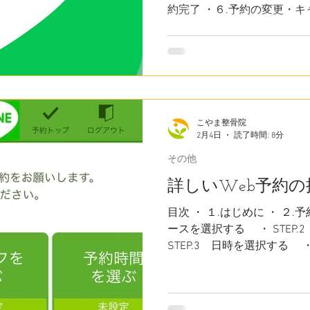
約完了 ・６.予約の変更・キャ
カウントリッチメニューの説明
ージでは、「LINE予約」の操
を使わずに「Web予約シス
は、下記のページをご確認く
約の操作手順」はこちら １.は
公式アカウントは、24時間
こやま整骨院
なく、スタッフと直接やり
2月4日
読了時間: 8分
す。 一度予約システムと連
をLINEで確認できたり、
その他
変更も、いつものLINEを
詳しいWeb予約の
るようになります。 ２.LI
をする ①当院HPの「予約
目次 ・ １.はじめに ・ ２.
る、「LINE予約する」ボタ
ースを選択する ・ STEP
面で「こやま整骨院」と入
STEP.3 日時を選択する ・
ント
する ・ 患者登録（会員
と、しない場合の注意点 ・ 
・ STEP.6 予約完了 ・ 