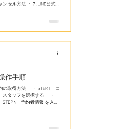
ンセル方法 ・７.LINE公式ア
 ・８.よくあるご質問 本ペ
作手順を説明します。 LINE
テム」から予約を取得したい方
ださい。 →「詳しいWeb予
じめに こやま整骨院のLINE
いつでも予約が取れるだけで
取りができる便利なツールで
携をしておくと、予約の日時
ちょっとした体のお悩みや予約の
送る感覚で気軽にご相談いただけ
操作手順
NE公式アカウントの友だち追加
・お問い合わせ」ページ内にあ
予約の取得方法 ・ STEP.1 コ
ン、またはLINEアプリの検索画
.2 スタッフを選択する ・
力、カテゴリは「公式アカウ
 STEP.4 予約者情報 を入力
登録）をする場合のメリット
STEP.5 予約内容の確認
３.予約内容の照会方法 ・ ４.予