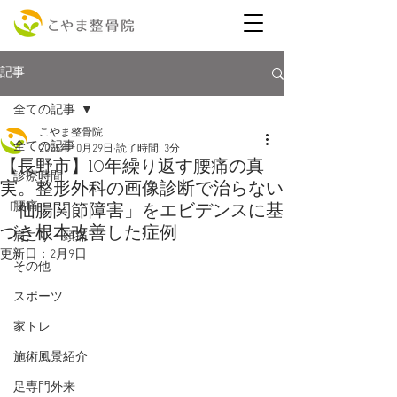
記事
全ての記事
こやま整骨院
全ての記事
2025年10月29日
読了時間: 3分
【長野市】10年繰り返す腰痛の真
診療時間
実。整形外科の画像診断で治らない
腰痛
「仙腸関節障害」をエビデンスに基
づき根本改善した症例
肩こり・頭痛
更新日：
2月9日
その他
スポーツ
家トレ
施術風景紹介
足専門外来