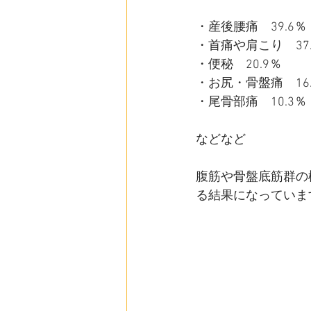
・産後腰痛　39.6％
・首痛や肩こり　37.
・便秘　20.9％
・お尻・骨盤痛　16.
・尾骨部痛　10.3％
などなど
腹筋や骨盤底筋群の
る結果になっていま