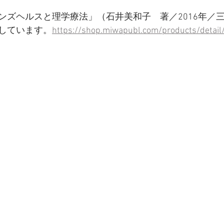
ンズヘルスと理学療法」（石井美和子　著／2016年／
しています。
https://shop.miwapubl.com/products/detai