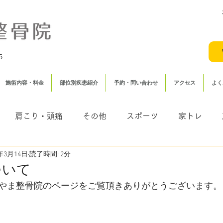
5
施術内容・料金
部位別疾患紹介
予約・問い合わせ
アクセス
よく
肩こり・頭痛
その他
スポーツ
家トレ
2年3月14日
読了時間: 2分
（むち打ち・頸椎捻挫）
鍼灸
ついて
やま整骨院のページをご覧頂きありがとうございます。