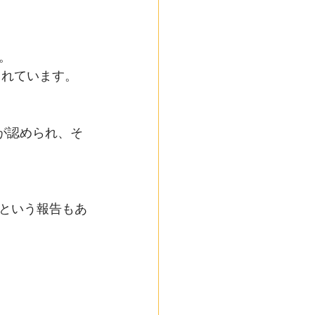
。
されています。
が認められ、そ
たという報告もあ