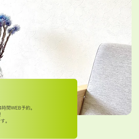
約
4時間WEB予約
。
！
です。