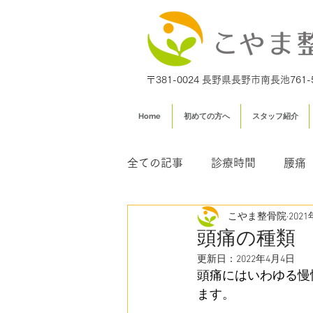
〒381-0024 長野県長野市南長池761-
Home
初めての方へ
スタッフ紹介
全ての記事
診療時間
腰痛
こやま整骨院
202
足専門外来
交通事故治療
頭痛の種類
更新日：
2022年4月4日
頭痛にはいわゆる慢
ます。