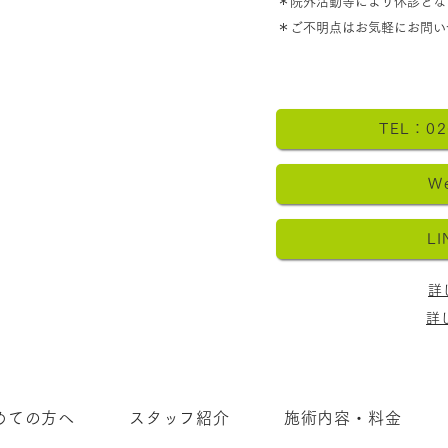
​＊院外活動等により休診と
​＊ご不明点はお気軽にお問い
詳し
詳しいLINE予約の操作手順と
活用ガイド
TEL：02
W
L
詳
詳
めての方へ
スタッフ紹介
施術内容・料金