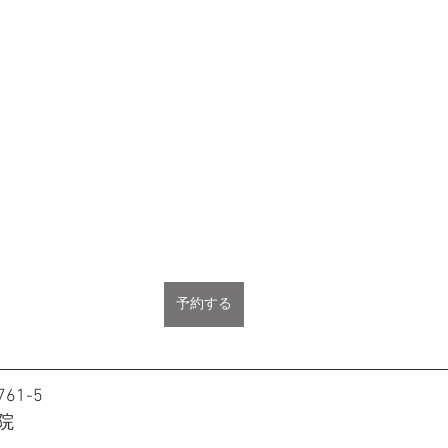
予約する
1-5
院