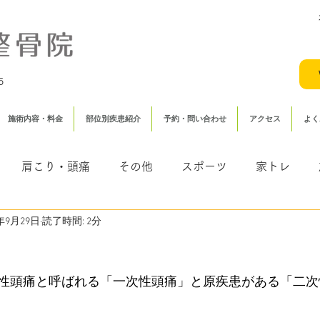
5
施術内容・料金
部位別疾患紹介
予約・問い合わせ
アクセス
よく
肩こり・頭痛
その他
スポーツ
家トレ
1年9月29日
読了時間: 2分
（むち打ち・頸椎捻挫）
鍼灸
性頭痛と呼ばれる「一次性頭痛」と原疾患がある「二次