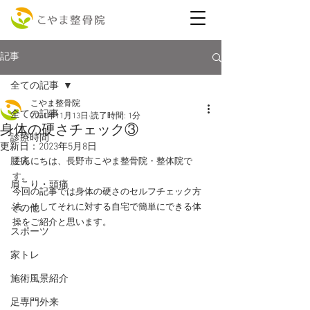
記事
全ての記事
こやま整骨院
全ての記事
2021年11月13日
読了時間: 1分
身体の硬さチェック③
診療時間
更新日：
2023年5月8日
腰痛
こんにちは、長野市こやま整骨院・整体院で
す。
肩こり・頭痛
今回の記事では身体の硬さのセルフチェック方
法、そしてそれに対する自宅で簡単にできる体
その他
操をご紹介と思います。
スポーツ
家トレ
施術風景紹介
足専門外来