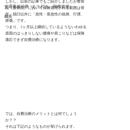
しかし、以前の記事でもご紹介しましたが整骨
交通事故治療（むち打ち・頸椎捻挫）
院（接骨院）において保険適用される範囲は骨
折・脱臼以外に「急性・亜急性の捻挫、打撲、
鍼灸
挫傷」です。
つまり、3ヶ月以上継続しているようないわゆる
原因のはっきりしない腰痛や肩こりなどは保険
適応できず自費治療になります。
では、自費治療のメリットとは何でしょう
か？？
それは下記のようなものが挙げられます。