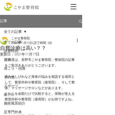
記事
全ての記事
こやま整骨院
全ての記事
2021年11月15日
読了時間: 3分
自費診療は高い？？
診療時間
更新日：
2021年11月17日
腰痛
この度は、長野市こやま整骨院・整体院の記事
をご覧頂きありがとうございます。
肩こり・頭痛
痛みやしびれなど身体の悩みを相談する場所と
その他
して、整形外科や整骨院（接骨院）、そして整
スポーツ
体、マッサージサロンなどがあります。
これらを金額だけで比較すると、保険が使える
家トレ
整形外科や整骨院（接骨院）がお得ですよね。
施術風景紹介
足専門外来