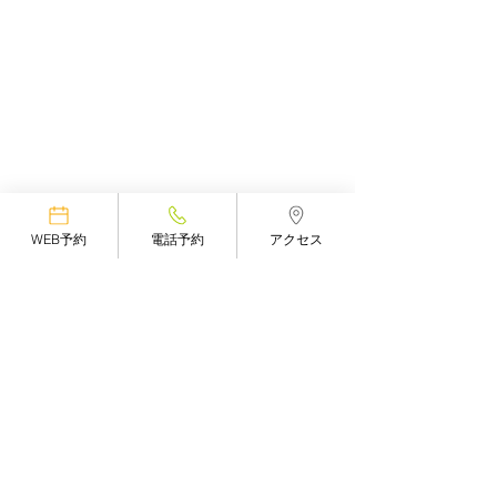
WEB予約
電話予約
アクセス
整体院と整骨院
医療機関にかかったほう