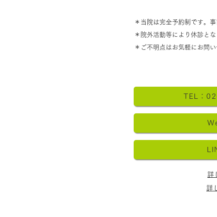
＊当院は完全予約制です。事
​＊院外活動等により休診と
カッピング療法とは？
​＊ご不明点はお気軽にお問い
電気
TEL：02
W
L
詳
詳