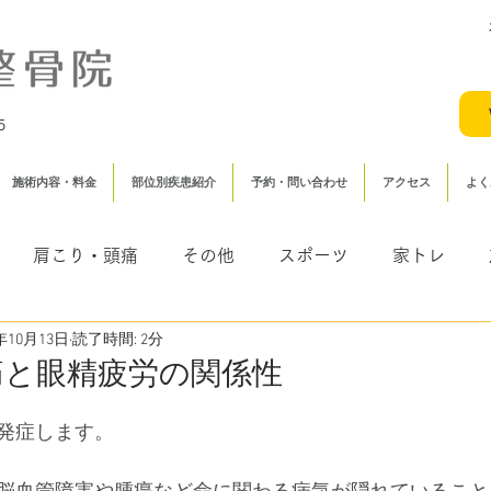
5
施術内容・料金
部位別疾患紹介
予約・問い合わせ
アクセス
よく
肩こり・頭痛
その他
スポーツ
家トレ
1年10月13日
読了時間: 2分
（むち打ち・頸椎捻挫）
鍼灸
痛と眼精疲労の関係性
発症します。