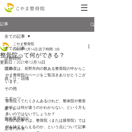
記事
全ての記事
こやま整骨院
全ての記事
2021年12月14日
読了時間: 3分
整骨院って何ができる？
診療時間
更新日：
2021年12月16日
腰痛
この度は、長野市内の数ある整骨院の中からこ
やま整骨院のページをご覧頂きありがとうござ
肩こり・頭痛
います。
その他
スポーツ
整骨院ってたくさんあるけれど、整体院や整形
外科とは何が違うのかわからない、という方も
家トレ
多いのではないでしょうか？
施術風景紹介
今回の記事では、整骨院（または接骨院）では
何を診てもらえるのか、という点について記事
足専門外来