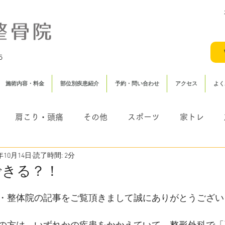
5
施術内容・料金
部位別疾患紹介
予約・問い合わせ
アクセス
よく
肩こり・頭痛
その他
スポーツ
家トレ
1年10月14日
読了時間: 2分
（むち打ち・頸椎捻挫）
鍼灸
できる？！
・整体院の記事をご覧頂きまして誠にありがとうござい