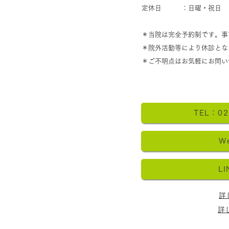
定休日 ：日曜・祝日
＊当院は完全予約制です。事
​＊院外活動等により休診と
​＊ご不明点はお気軽にお問い
腰痛
腰椎椎間板ヘルニアになれば
手術が必要なの？
TEL：02
W
L
詳
詳