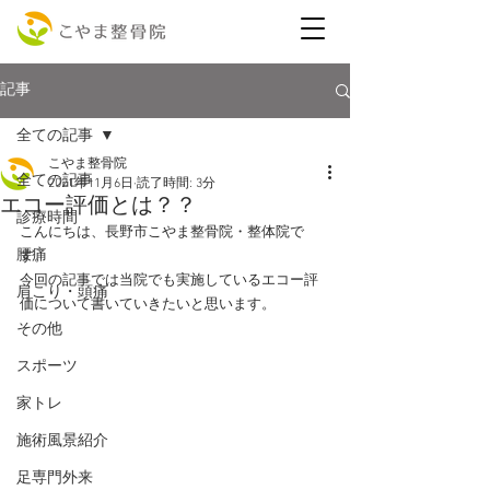
記事
全ての記事
こやま整骨院
全ての記事
2021年11月6日
読了時間: 3分
エコー評価とは？？
診療時間
こんにちは、長野市こやま整骨院・整体院で
腰痛
す。
今回の記事では当院でも実施しているエコー評
肩こり・頭痛
価について書いていきたいと思います。
その他
スポーツ
家トレ
施術風景紹介
足専門外来