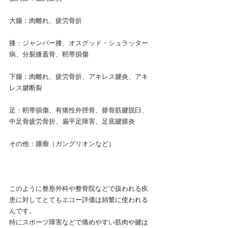
大腿：肉離れ、疲労骨折
膝：ジャンパー膝、オスグッド・シュラッター
病、分裂膝蓋骨、靭帯損傷
下腿：肉離れ、疲労骨折、アキレス腱炎、アキ
レス腱断裂
足：靭帯損傷、有痛性外脛骨、腓骨筋腱脱臼、
中足骨疲労骨折、扁平足障害、足底腱膜炎
その他：腫瘤（ガングリオンなど）
このように整形外科や整骨院などで扱われる疾
患に対してとてもエコー評価は頻繁に使われる
んです。
特にスポーツ障害などで痛めやすい筋肉や腱は