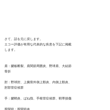
さて、話を元に戻します。
エコー評価が有用な代表的な疾患を下記に掲載
します。
肩：腱板断裂、肩関節周囲炎、野球肩、大結節
骨折
肘：野球肘、上腕骨外側上顆炎、内側上顆炎、
肘部管症候群
手：腱鞘炎​、ばね指、手根管症候群、靭帯損傷
股関節：股関節炎