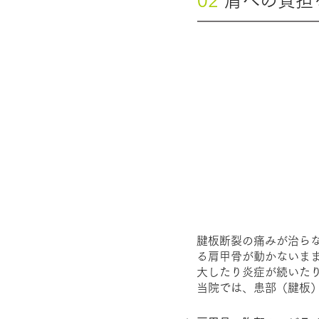
02
肩への負担
腱板断裂の痛みが治らない
る肩甲骨が動かないま
大したり炎症が続いた
当院では、患部（腱板