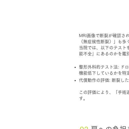
MRI画像で断裂が確認
（無症候性断裂）」も多
当院では、以下のテスト
能不全」にあるのかを鑑
整形外科的テスト法: 
機能低下しているかを特
代償動作の評価: 断裂
この評価により、「手術
す。