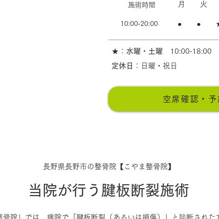
​月 火
施術時間
10:00‐20:00
​● ● 
​★：
水曜
・
土曜
10:00‐18:00
​定休日
：日曜・祝日
空席確認・予
長野県長野市の整骨院【こやま整骨院】
​当院が行う腱板断裂施術
整骨院」では、病院で「腱板断裂（あるいは損傷）」と診断された