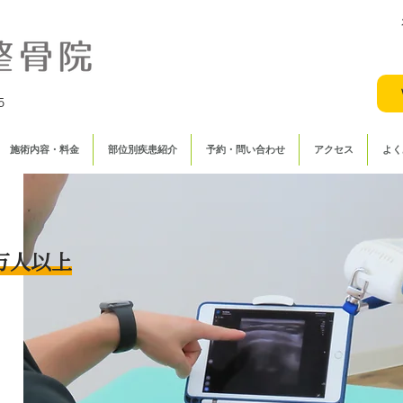
5
施術内容・料金
部位別疾患紹介
予約・問い合わせ
アクセス
よく
万人以上