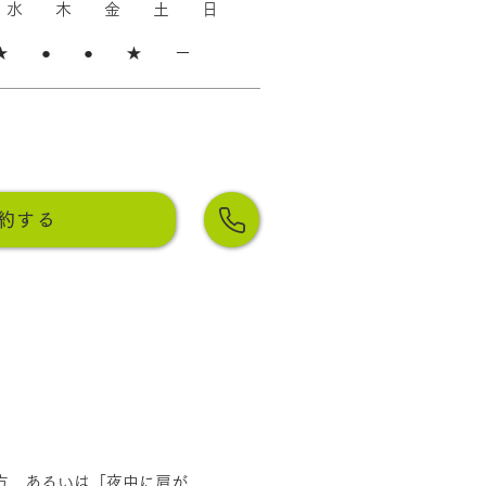
 水 木 金 土 日​​
★ ● ● ★ ー​​
約する
方、あるいは「夜中に肩が