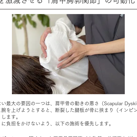
を激減させる「肩甲胸郭関節」の可動化
最大の要因の一つは、肩甲骨の動きの悪さ（Scapular Dyski
ま腕を上げようとすると、断裂した腱板が骨に挟まり（インピ
りします。
）に負担をかけないよう、以下の施術を優先します。