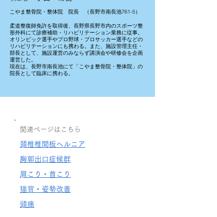
こやま整骨院・整体院 院長 （長野市南長池761-5）
柔道整復師免許を取得後、長野県長野市内のスポーツ整
形外科にて診療補助・リハビリテーション業務に従事。
オリンピック選手やプロ野球・プロサッカー選手などの
リハビリテーションにも携わる。また、
施設管理主任・
部長として、施設運営のみならず講演会や研修会を企画
運営した。
現在は、長野市南長池にて「こやま整骨院・整体院」の
院長として臨床に携わる。
​関連ページはこちら
​頚椎椎間板ヘルニア
​胸郭出口症候群
​肩こり・首こり
​猫背・姿勢改善
​頭痛