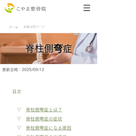
お悩み別ページ
ホーム
脊柱側弯症
更新日時：2025/09/12
目次
​▽
脊柱側弯症とは？
▽
脊柱側弯症の症状
▽
脊柱側弯症になる原因