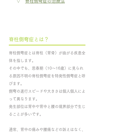
▽
脊柱側弯症の治療法
脊柱側弯症とは？
​脊柱側弯症とは脊柱（背骨）が曲がる疾患全
体を指します。
その中でも、思春期（10～16歳）に見られ
る原因不明の脊柱側弯症を特発性側弯症と呼
びます。
​側弯の進行スピードや大きさは個人個人によ
って異なります。
​発生部位は背中や背中と腰の境界部分で生じ
ることが多いです
。
​通常、背中の痛みや腰痛などの訴えはなく、